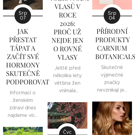
VLASŮ V
Srp
Srp
ROCE
07
04
2026:
JAK
PŘÍRODNÍ
PROČ UŽ
PŘESTAT
PRODUKTY
NEJDE JEN
TÁPAT A
CARNIUM
O ROVNÉ
ZAČÍT SVÉ
BOTANICAL
VLASY
HORMONY
Skutečně
Ještě před
SKUTEČNĚ
výjimečné
několika lety
PODPOROVAT
značky
většina žen
nevznikají jen
vnímala
Informací o
z
narovnávání
ženském
podnikatelského
vlasů
zdraví dnes
záměru. Rodí
především
najdeme více
se z
jako způsob,
než kdy dřív.
přesvědčení,
jak získat
Přesto mnoho
Čvc