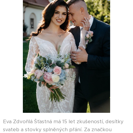
Eva Zdvořilá Šťastná má 15 let zkušeností, desítky
svateb a stovky splněných přání. Za značkou