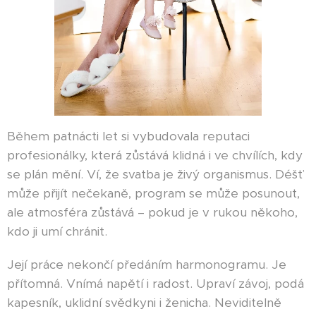
Během patnácti let si vybudovala reputaci
profesionálky, která zůstává klidná i ve chvílích, kdy
se plán mění. Ví, že svatba je živý organismus. Déšť
může přijít nečekaně, program se může posunout,
ale atmosféra zůstává – pokud je v rukou někoho,
kdo ji umí chránit.
Její práce nekončí předáním harmonogramu. Je
přítomná. Vnímá napětí i radost. Upraví závoj, podá
kapesník, uklidní svědkyni i ženicha. Neviditelně