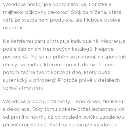
Wendeva nestojí jen koordinátorka, floristka a
majitelka půjčovny dekorací. Stojí za ní žena, která
věří, že svatba není produkce, ale hluboce osobní
okamžik.
Ke každému páru přistupuje individuálně. Nepracuje
podle šablon ani trendových katalogů. Nejprve
poslouchá. Ptá se na příběh seznámení, na společné
rituály, na hudbu, kterou si pouští doma. Teprve
potom začíná tvořit koncept dne, který bude
autentický a přirozený. Protože právě v detailech
vzniká atmosféra.
Wendeva propojuje tři světy – koordinaci, floristiku
a dekorace. Díky tomu dokáže držet jednotnou vizi
od prvního návrhu až po poslední svíčku zapálenou
při večerní hostině. Květiny nejsou jen výzdobou,