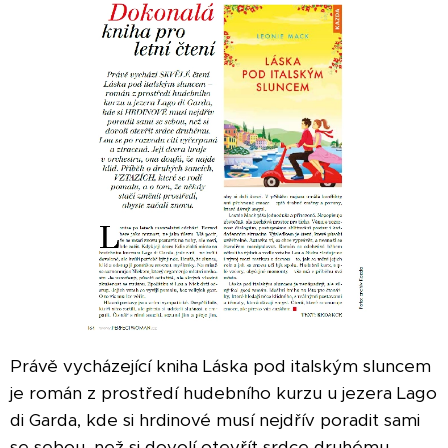
Právě vycházející kniha Láska pod italským sluncem
je román z prostředí hudebního kurzu u jezera Lago
di Garda, kde si hrdinové musí nejdřív poradit sami
se sebou, než si dovolí otevřít srdce druhému.