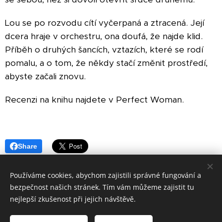
Lou se po rozvodu cítí vyčerpaná a ztracená. Její
dcera hraje v orchestru, ona doufá, že najde klid.
Příběh o druhých šancích, vztazích, které se rodí
pomalu, a o tom, že někdy stačí změnit prostředí,
abyste začali znovu.
Recenzi na knihu najdete v Perfect Woman.
Share
Používáme cookies, abychom zajistili správné fungování a
bezpečnost našich stránek. Tím vám můžeme zajistit tu
© 2006 - 2025 ESPRIT BOHEMIA s. r. o.
nejlepší zkušenost při jejich návštěvě.
Všechna práva vyhrazena