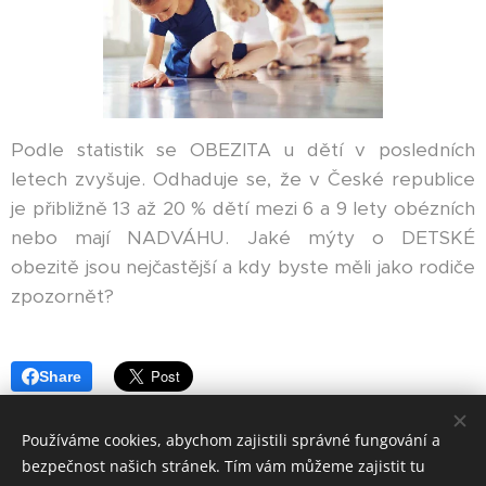
Podle statistik se OBEZITA u dětí v posledních
letech zvyšuje. Odhaduje se, že v České republice
je přibližně 13 až 20 % dětí mezi 6 a 9 lety obézních
nebo mají NADVÁHU. Jaké mýty o DETSKÉ
obezitě jsou nejčastější a kdy byste měli jako rodiče
zpozornět?
Share
Používáme cookies, abychom zajistili správné fungování a
bezpečnost našich stránek. Tím vám můžeme zajistit tu