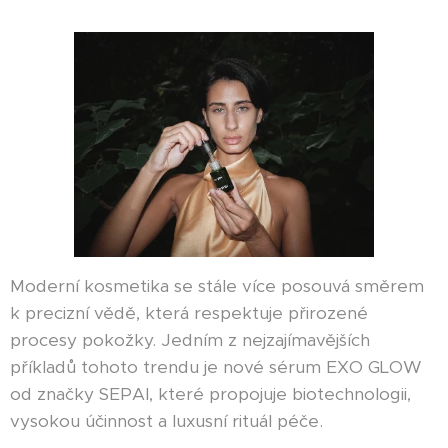
Moderní kosmetika se stále více posouvá směrem
k precizní vědě, která respektuje přirozené
procesy pokožky. Jedním z nejzajímavějších
příkladů tohoto trendu je nové sérum EXO GLOW
od značky SEPAI, které propojuje biotechnologii,
vysokou účinnost a luxusní rituál péče.