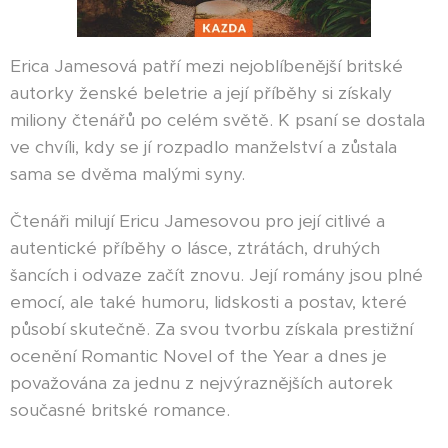
Erica Jamesová patří mezi nejoblíbenější britské
autorky ženské beletrie a její příběhy si získaly
miliony čtenářů po celém světě. K psaní se dostala
ve chvíli, kdy se jí rozpadlo manželství a zůstala
sama se dvěma malými syny.
Čtenáři milují Ericu Jamesovou pro její citlivé a
autentické příběhy o lásce, ztrátách, druhých
šancích i odvaze začít znovu. Její romány jsou plné
emocí, ale také humoru, lidskosti a postav, které
působí skutečně. Za svou tvorbu získala prestižní
ocenění Romantic Novel of the Year a dnes je
považována za jednu z nejvýraznějších autorek
současné britské romance.