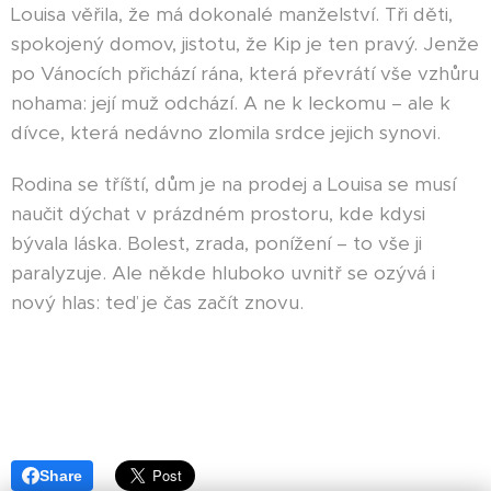
Louisa věřila, že má dokonalé manželství. Tři děti,
spokojený domov, jistotu, že Kip je ten pravý. Jenže
po Vánocích přichází rána, která převrátí vše vzhůru
nohama: její muž odchází. A ne k leckomu – ale k
dívce, která nedávno zlomila srdce jejich synovi.
Rodina se tříští, dům je na prodej a Louisa se musí
naučit dýchat v prázdném prostoru, kde kdysi
bývala láska. Bolest, zrada, ponížení – to vše ji
paralyzuje. Ale někde hluboko uvnitř se ozývá i
nový hlas: teď je čas začít znovu.
Share