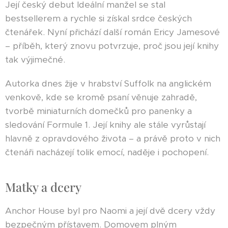
Její český debut Ideální manžel se stal
bestsellerem a rychle si získal srdce českých
čtenářek. Nyní přichází další román Ericy Jamesové
– příběh, který znovu potvrzuje, proč jsou její knihy
tak výjimečné.
Autorka dnes žije v hrabství Suffolk na anglickém
venkově, kde se kromě psaní věnuje zahradě,
tvorbě miniaturních domečků pro panenky a
sledování Formule 1. Její knihy ale stále vyrůstají
hlavně z opravdového života – a právě proto v nich
čtenáři nacházejí tolik emocí, naděje i pochopení.
Matky a dcery
Anchor House byl pro Naomi a její dvě dcery vždy
bezpečným přístavem. Domovem plným