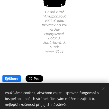
Česká brož
"Amazonitová
vážka" jako
přívěsek na krk
na Julii
Hojdyszové.
Foto: J.
Jabůrková, J.
Turek,
www.j3t.cz
Share
Používáme cookies, abychom zajistili správné fungování a
bezpečnost našich stránek. Tím vám můžeme zajistit tu
© 2006 - 2025 ESPRIT BOHEMIA s. r. o.
nejlepší zkušenost při jejich návštěvě.