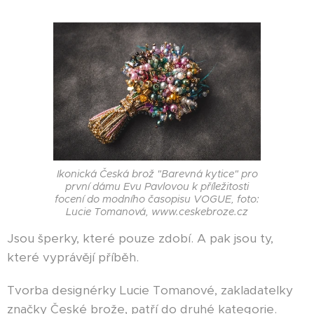
Ikonická Česká brož "Barevná kytice" pro
první dámu Evu Pavlovou k příležitosti
focení do modního časopisu VOGUE, foto:
Lucie Tomanová, www.ceskebroze.cz
Jsou šperky, které pouze zdobí. A pak jsou ty,
které vyprávějí příběh.
Tvorba designérky Lucie Tomanové, zakladatelky
značky České brože, patří do druhé kategorie.