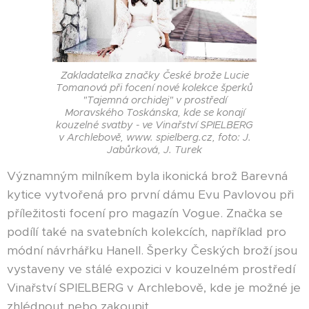
Zakladatelka značky České brože Lucie
Tomanová při focení nové kolekce šperků
"Tajemná orchidej" v prostředí
Moravského Toskánska, kde se konají
kouzelné svatby - ve Vinařství SPIELBERG
v Archlebově, www. spielberg.cz, foto: J.
Jabůrková, J. Turek
Významným milníkem byla ikonická brož Barevná
kytice vytvořená pro první dámu Evu Pavlovou při
příležitosti focení pro magazín Vogue. Značka se
podílí také na svatebních kolekcích, například pro
módní návrhářku Hanell. Šperky Českých broží jsou
vystaveny ve stálé expozici v kouzelném prostředí
Vinařství SPIELBERG v Archlebově, kde je možné je
zhlédnout nebo zakoupit.