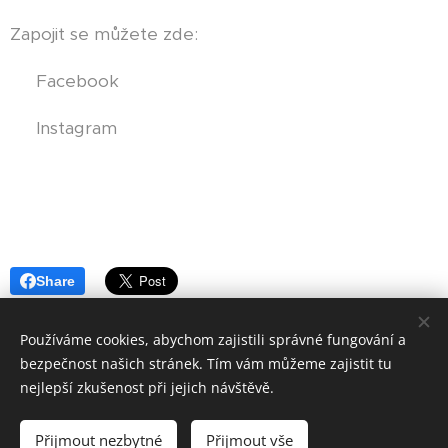
Zapojit se můžete zde:
👉 Facebook
👉 Instagram
Share
Používáme cookies, abychom zajistili správné fungování a
bezpečnost našich stránek. Tím vám můžeme zajistit tu
© 2006 - 2025 ESPRIT BOHEMIA s. r. o.
nejlepší zkušenost při jejich návštěvě.
Všechna práva vyhrazena
Přijmout nezbytné
Přijmout vše